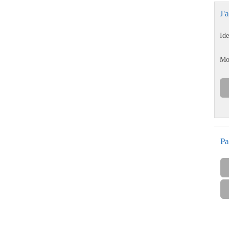
J'
Ide
Mo
Pa